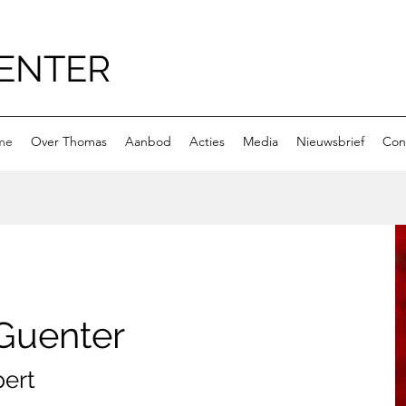
ENTER
me
Over Thomas
Aanbod
Acties
Media
Nieuwsbrief
Con
Guenter
pert